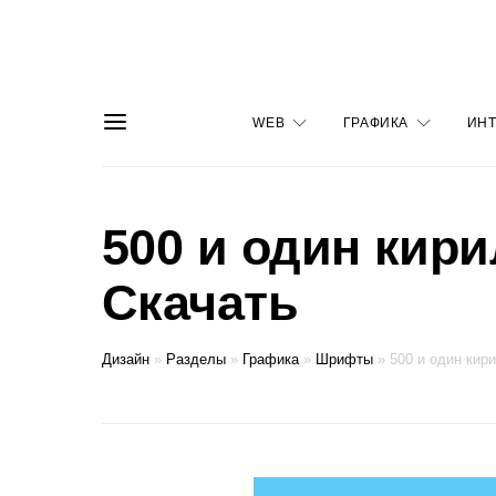
WEB
ГРАФИКА
ИНТ
500 и один кир
Скачать
Дизайн
»
Разделы
»
Графика
»
Шрифты
»
500 и один кир