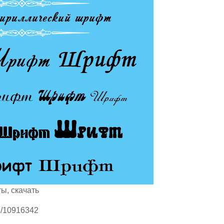
ы, скачать
ru/10916342