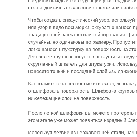
соединяя каждый последующий участок, двигаяс
стены, двигаясь по часовой стрелке или наобор
Чтобы создать энкаустический узор, использу
или узор в виде восьмерки, аккуратно нанося 
традиционной заплатки или тейпирования, фи
случайны, но одинаковы по размеру. Пропустите
легко нанеся штукатурку на поверхность на это
Для более крупных рисунков энкаустики следу
скругленный шпатель для штукатурки. Использ
нанесите тонкий и последний слой «s» движен
Как только стена полностью высохнет, использ
отшлифовать поверхность. Шлифовка круговы
нижележащие слои на поверхность.
После легкой шлифовки вы можете протереть 
этом этапе уже может появиться изрядный блес
Используя лезвие из нержавеющей стали, начн