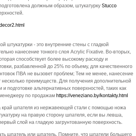
подготовлена ​​должным образом, штукатурку
Stucco
верхностей.
/decor2.html
й штукатурки - это внутренние стены с гладкой
льно нанесение тонкого слоя Acrylic Fixative. Во-вторых,
которая способствует более высокому расходу и
овки, разбавленной до 25% по объему, для качественного
нтовок ПВА не вызовет проблем; Тем не менее, нанесение
т несколько преимуществ. Для получения дополнительной
 и подготовке альтернативных поверхностей, таких как
к менеджеру по продажам
https://veneziano.by/kontakty.html
а край шпателя из нержавеющей стали с помощью ножа
укатурку на правую сторону шпателя, если вы левша,
первый слой на гладкую загрунтованную поверхность.
ть шпатель или шпатель. Помните, что шпатели большего