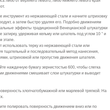
ь либо от верхнего левого, либо нижнего левого края
от.
йте инструмент из нержавеющей стали и начните штриховку
продукт, а затем быстро удаляя его. Подобно движениям
нальные эффекты традиционной Венецианской штукатурки
 затирку, удерживая кельму или шпатель под углом 10 ° и
м этапе.
ет использовать терку из нержавеющей стали или
уя тщательный и последовательный метод нанесения,
иями, штриховкой или пропустив движения шпателя.
уйте наждачную бумагу зернистостью 600, чтобы слегка
ми движениями смешивает слои штукатурки и выводит
поверхность хлопчатобумажной или марлевой тряпкой. На
к.
ите полировать поверхность движением вниз или по