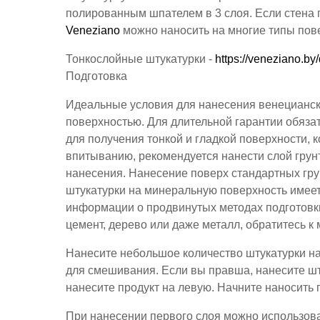
полированным шпателем в 3 слоя. Если стена 
Veneziano
можно наносить на многие типы по
Тонкослойные штукатурки -
https://veneziano.by
Подготовка
Идеальные условия для нанесения венецианско
поверхностью. Для длительной гарантии обязате
для получения тонкой и гладкой поверхности, 
впитыванию, рекомендуется нанести слой грунт
нанесения. Нанесение поверх стандартных гру
штукатурки на минеральную поверхность имее
информации о продвинутых методах подготовки
цемент, дерево или даже металл, обратитесь 
Нанесите небольшое количество штукатурки н
для смешивания. Если вы правша, нанесите шт
нанесите продукт на левую. Начните наносить 
При нанесении первого слоя можно использова