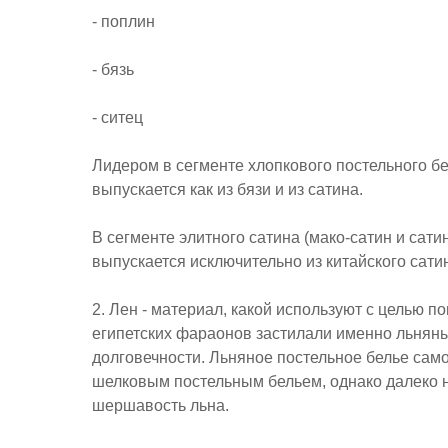
- поплин
- бязь
- ситец
Лидером в сегменте хлопкового постельного б
выпускается как из бязи и из сатина.
В сегменте элитного сатина (мако-сатин и сат
выпускается исключительно из китайского сатин
2. Лен - материал, какой используют с целью 
египетских фараонов застилали именно льняны
долговечности. Льняное постельное белье сам
шелковым постельным бельем, однако далеко не
шершавость льна.