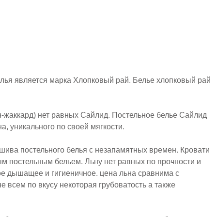
елья является марка Хлопковый рай. Белье хлопковый рай
ин-жаккард) нет равных Сайлид. Постельное белье Сайлид
а, уникального по своей мягкости.
пошива постельного белья c незапамятных времен. Кровати
м постельным бельем. Льну нет равных по прочности и
ое дышащее и гигиеничное. цена льна сравнима с
 всем по вкусу некоторая грубоватость а также