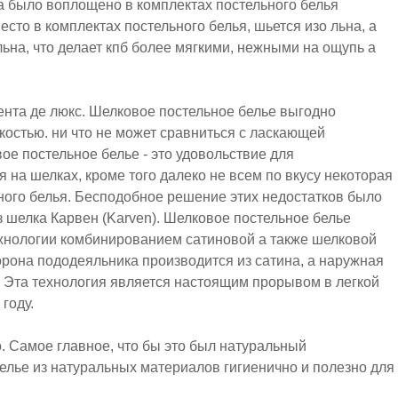
а было воплощено в комплектах постельного белья
сто в комплектах постельного белья, шьется изо льна, а
льна, что делает кпб более мягкими, нежными на ощупь а
мента де люкс. Шелковое постельное белье выгодно
костью. ни что не может сравниться с ласкающей
ое постельное белье - это удовольствие для
 на шелках, кроме того далеко не всем по вкусу некоторая
ьного белья. Бесподобное решение этих недостатков было
 шелка Карвен (Karven). Шелковое постельное белье
ехнологии комбинированием сатиновой а также шелковой
торона пододеяльника производится из сатина, а наружная
. Эта технология является настоящим прорывом в легкой
году.
. Самое главное, что бы это был натуральный
елье из натуральных материалов гигиенично и полезно для