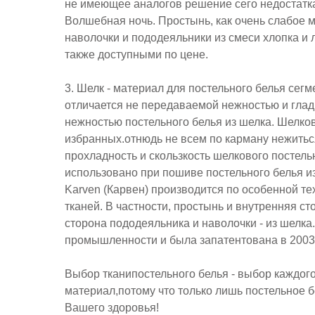
не имеющее аналогов решение сего недостатк
Волшебная ночь. Простынь, как очень слабое ме
наволочки и пододеяльники из смеси хлопка и 
также доступными по цене.
3. Шелк - материал для постельного белья сег
отличается не передаваемой нежностью и глад
нежностью постельного белья из шелка. Шелков
избранных.отнюдь не всем по карману нежиться
прохладность и скользкость шелкового постел
использовано при пошиве постельного белья из
Karven (Карвен) производится по особенной т
тканей. В частности, простынь и внутренняя с
сторона пододеяльника и наволочки - из шелка
промышленности и была запатентована в 2003 
Выбор тканипостельного белья - выбор каждого
материал,потому что только лишь постельное б
Вашего здоровья!