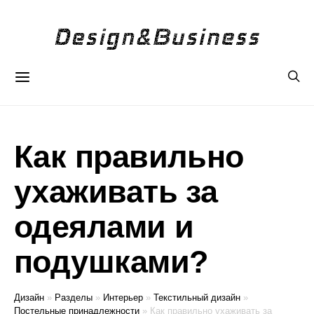
Как правильно
ухаживать за
одеялами и
подушками?
Дизайн
»
Разделы
»
Интерьер
»
Текстильный дизайн
»
Постельные принадлежности
»
Как правильно ухаживать за