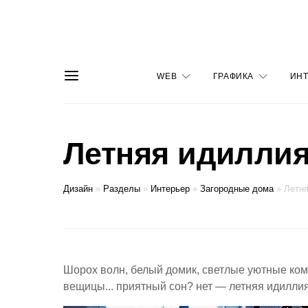
WEB
ГРАФИКА
ИНТ
Летняя идиллия
Дизайн
»
Разделы
»
Интерьер
»
Загородные дома
»
Летня
Шорох волн, белый домик, светлые уютные к
вещицы... приятный сон? нет — летняя идиллия