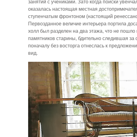
занятий с учениками. Зато когда поиски увенч
оказалась настоящая местная достопримечател
ступенчатым фронтоном (настоящий ренессанс!
Первозданное величие интерьера портила доса
холл был разделен на два этажа, что не пошл
памятников старины, бдительно следившая за 
поначалу без восторга отнеслась к предложен
вид.