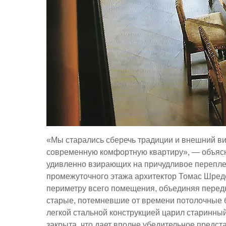
«Мы старались сберечь традиции и внешний вид
современную комфортную квартиру», — объясн
удивленно взирающих на причудливое перепле
промежуточного этажа архитектор Томас Шред
периметру всего помещения, объединяя перед
старые, потемневшие от времени потолочные б
легкой стальной конструкцией царил старинны
закрыта, что дает вполне убедительное предст