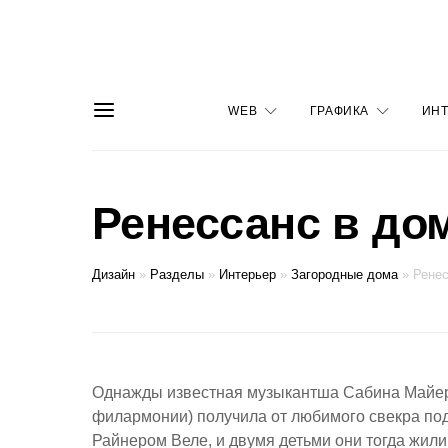
WEB
ГРАФИКА
ИНТ
Ренессанс в до
Дизайн
»
Разделы
»
Интерьер
»
Загородные дома
»
Ренес
Однажды известная музыкантша Сабина Майер
филармонии) получила от любимого свекра по
Райнером Веле, и двумя детьми они тогда жили