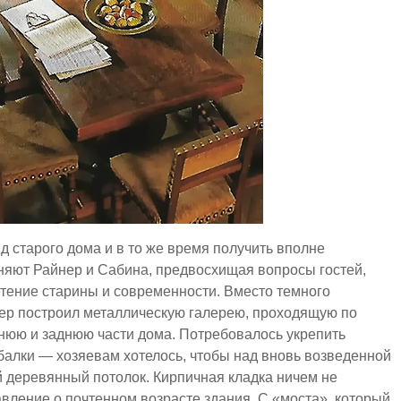
 старого дома и в то же время получить вполне
яют Райнер и Сабина, предвосхищая вопросы гостей,
тение старины и современности. Вместо темного
ер построил металлическую галерею, проходящую по
нюю и заднюю части дома. Потребовалось укрепить
алки — хозяевам хотелось, чтобы над вновь возведенной
й деревянный потолок. Кирпичная кладка ничем не
авление о почтенном возрасте здания. С «моста», который