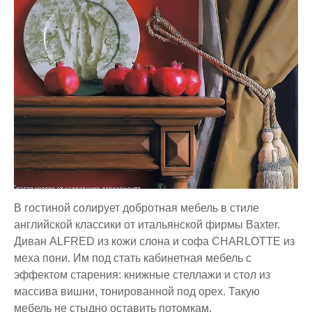
В гостиной солирует добротная мебель в стиле
английской классики от итальянской фирмы Baxter.
Диван ALFRED из кожи слона и софа CHARLOTTE из
меха пони. Им под стать кабинетная мебель с
эффектом старения: книжные стеллажи и стол из
массива вишни, тонированной под орех. Такую
мебель не стыдно оставить потомкам.