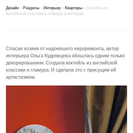
Дизайн
»
Разделы
»
Интерьер
»
Квартиры
»
Коктейль из
английской классики и гламура в интерьре
Спасая хозяев от надоевшего евроремонта, автор
интерьера Ольга Кудрявцева обошлась одним только
декорированием. Создала коктейль из английской
классики и гламура. И сделала это с присущим ей
артистизмом.