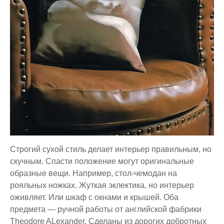
Строгий сухой стиль делает интерьер правильным, но
скучным. Спасти положение могут оригинальные
образные вещи. Например, стол-чемодан на
рояльных ножках. Жуткая эклектика, но интерьер
оживляет. Или шкаф с окнами и крышей. Оба
предмета — ручной работы от английской фабрики
Theodore ALexander. Сделаны из дорогих добротных